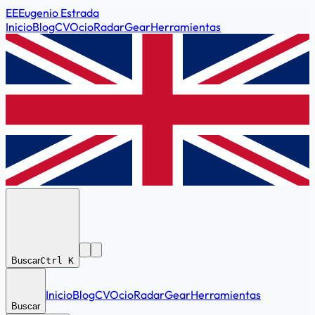
EE
Eugenio Estrada
Inicio
Blog
CV
Ocio
Radar
Gear
Herramientas
Buscar
Ctrl K
Inicio
Blog
CV
Ocio
Radar
Gear
Herramientas
Buscar