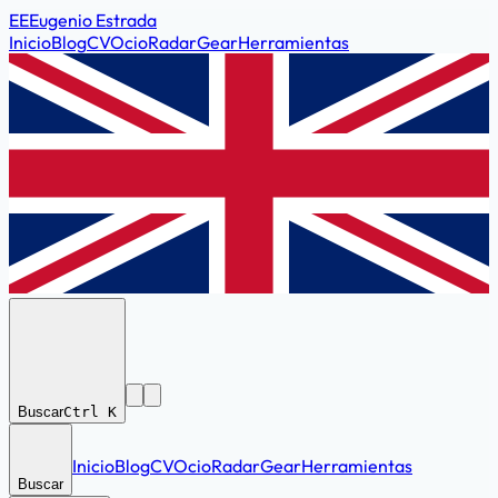
EE
Eugenio Estrada
Inicio
Blog
CV
Ocio
Radar
Gear
Herramientas
Buscar
Ctrl K
Inicio
Blog
CV
Ocio
Radar
Gear
Herramientas
Buscar