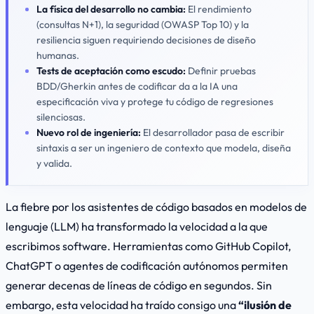
La física del desarrollo no cambia:
El rendimiento
(consultas N+1), la seguridad (OWASP Top 10) y la
resiliencia siguen requiriendo decisiones de diseño
humanas.
Tests de aceptación como escudo:
Definir pruebas
BDD/Gherkin antes de codificar da a la IA una
especificación viva y protege tu código de regresiones
silenciosas.
Nuevo rol de ingeniería:
El desarrollador pasa de escribir
sintaxis a ser un
ingeniero de contexto
que modela, diseña
y valida.
La fiebre por los asistentes de código basados en modelos de
lenguaje (LLM) ha transformado la velocidad a la que
escribimos software. Herramientas como GitHub Copilot,
ChatGPT o agentes de codificación autónomos permiten
generar decenas de líneas de código en segundos. Sin
embargo, esta velocidad ha traído consigo una
“ilusión de