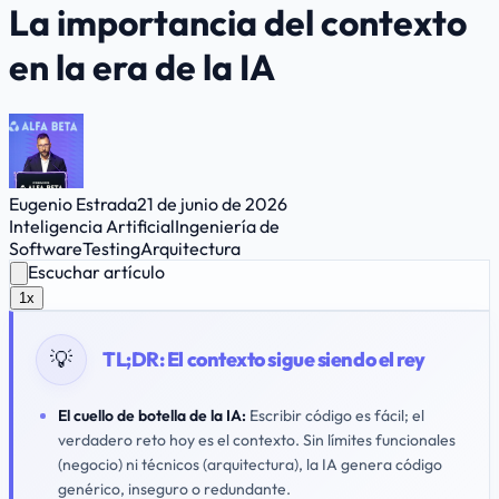
La importancia del contexto
en la era de la IA
Eugenio Estrada
21 de junio de 2026
Inteligencia Artificial
Ingeniería de
Software
Testing
Arquitectura
Escuchar artículo
1x
💡
TL;DR:
El contexto sigue siendo el rey
El cuello de botella de la IA:
Escribir código es fácil; el
verdadero reto hoy es el
contexto
. Sin límites funcionales
(negocio) ni técnicos (arquitectura), la IA genera código
genérico, inseguro o redundante.